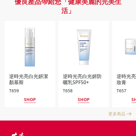
優良產品帶給您「健康美麗的完美生
活」
逆時光亮白光妍潔
逆時光亮白光妍防
逆時光
顏慕斯
曬乳SPF50+
妝膏
★★★
T659
T658
T657
SHOP
SHOP
S
更多商品