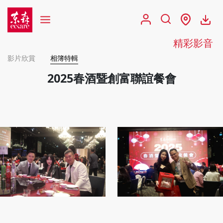
精彩影音
影片欣賞
相簿特輯
2025春酒暨創富聯誼餐會